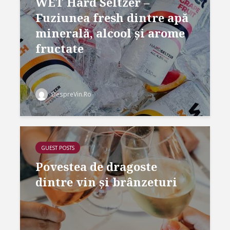
WET Hard Seltzer –
Fuziunea fresh dintre apă
minerală, alcool și arome
fructate
DespreVin.Ro
GUEST POSTS
Povestea de dragoste
dintre vin și brânzeturi