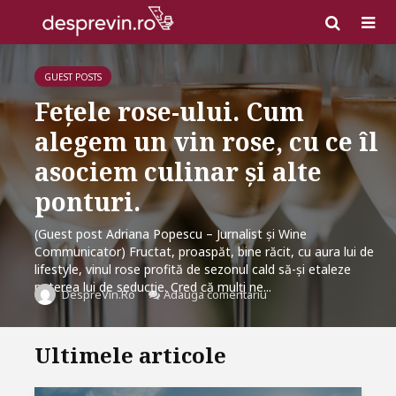
GUEST POSTS
Fețele rose-ului. Cum
alegem un vin rose, cu ce îl
asociem culinar și alte
ponturi.
(Guest post Adriana Popescu – Jurnalist și Wine
Communicator) Fructat, proaspăt, bine răcit, cu aura lui de
lifestyle, vinul rose profită de sezonul cald să-și etaleze
puterea lui de seducție. Cred că mulți ne...
Adauga comentariu
DespreVin.Ro
Ultimele articole