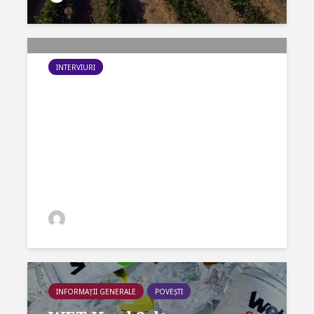
INTERVIURI
DESCHIDEM VINUL
ROMÂNESC cu Andreea
Micu – proprietar al
Cramei AVINCIS
DespreVin.Ro
INFORMAȚII GENERALE
POVEȘTI