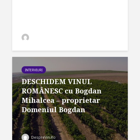
Vaselo
DespreVin.Ro
INTERVIURI
DESCHIDEM VINUL
ROMÂNESC cu Bogdan
Mihalcea – proprietar
Domeniul Bogdan
DespreVin.Ro