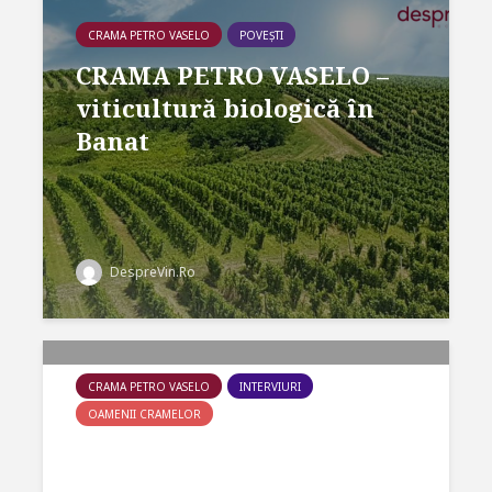
CRAMA PETRO VASELO
POVEȘTI
CRAMA PETRO VASELO –
viticultură biologică în
Banat
DespreVin.Ro
CRAMA PETRO VASELO
INTERVIURI
OAMENII CRAMELOR
Interviu MARCO FELTRIN
– Oenolog Crama Petro